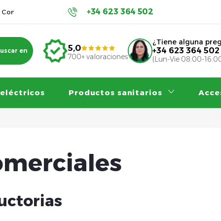
+34 623 364 502
Condiciones de protección de datos personales
Contribucion
¿Tiene alguna pre
5,0
+34 623 364 502
uscar en
700+ valoraciones
(Lun-Vie 08:00-16:0
 eléctricos
Productos sanitarios
Acce
omerciales
uctorias