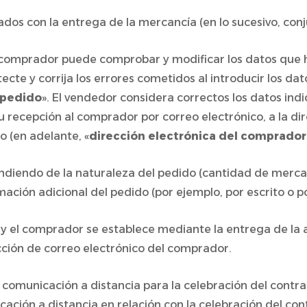
nados con la entrega de la mercancía (en lo sucesivo, co
el comprador puede comprobar y modificar los datos que 
cte y corrija los errores cometidos al introducir los da
 pedido
». El vendedor considera correctos los datos in
su recepción al comprador por correo electrónico, a la d
o (en adelante, «
dirección electrónica del comprador
ndiendo de la naturaleza del pedido (cantidad de merca
mación adicional del pedido (por ejemplo, por escrito o po
r y el comprador se establece mediante la entrega de la
cción de correo electrónico del comprador.
 comunicación a distancia para la celebración del contr
ación a distancia en relación con la celebración del co