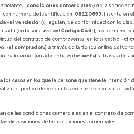
 adelante, «
condiciones comerciales
») de la sociedad
, con número de identificación:
08220697
, inscrita en
da «
el vendedor
»), regulan, de conformidad con lo dispu
ficada (en lo sucesivo, «
el Código Civil
»), los derechos y
virtud del contrato de compraventa (en lo sucesivo, «
el 
o, «
el comprador
») a través de la tienda online del ven
ón de Internet (en adelante, «
sitio web
»), a través de la
n a los casos en los que la persona que tiene la intenció
ealizar el pedido de productos en el marco de su activida
ieran de las condiciones comerciales en el contrato de co
as disposiciones de las condiciones comerciales.