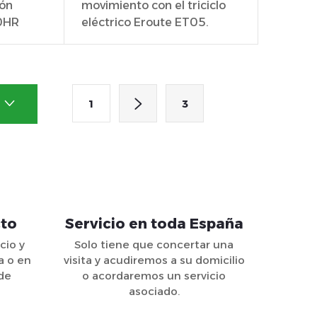
ión
movimiento con el triciclo
10HR
eléctrico Eroute ET05.
Conducción...
P
1
3
a
g
i
n
a
cto
Servicio en toda España
c
cio y
Solo tiene que concertar una
i
a o en
visita y acudiremos a su domicilio
ó
 de
o acordaremos un servicio
asociado.
n