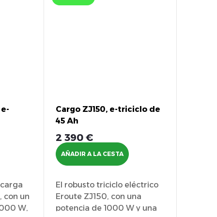
 e-
Cargo ZJ150, e-triciclo de
45 Ah
2 390 €
AÑADIR A LA CESTA
e carga
El robusto triciclo eléctrico
, con un
Eroute ZJ150, con una
3000 W,
potencia de 1000 W y una