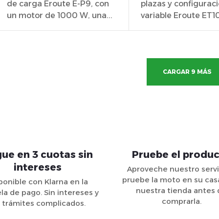
de carga Eroute E-P9, con
plazas y configurac
un motor de 1000 W, una...
variable Eroute ET
para personas...
C
CARGAR 9 MÁS
o
n
t
r
ue en 3 cuotas sin
Pruebe el produ
o
intereses
Aproveche nuestro servi
pruebe la moto en su cas
ponible con Klarna en la
nuestra tienda antes
la de pago. Sin intereses y
e
comprarla.
n trámites complicados.