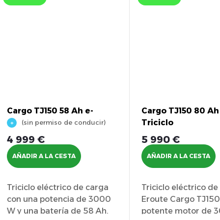
d
d
e
u
p
c
r
t
o
o
Cargo TJ150 58 Ah e-
Cargo TJ150 80 Ah
d
s
Triciclo
Triciclo
(sin permiso de conducir)
4 999 €
5 990 €
u
AÑADIR A LA CESTA
AÑADIR A LA CESTA
c
Triciclo eléctrico de carga
Triciclo eléctrico d
t
con una potencia de 3000
Eroute Cargo TJ150
W y una batería de 58 Ah.
potente motor de 