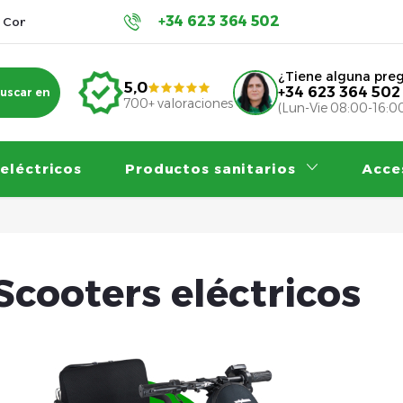
+34 623 364 502
Condiciones de protección de datos personales
Contribucion
¿Tiene alguna pre
5,0
+34 623 364 502
uscar en
700+ valoraciones
(Lun-Vie 08:00-16:0
 eléctricos
Productos sanitarios
Acce
Scooters eléctricos