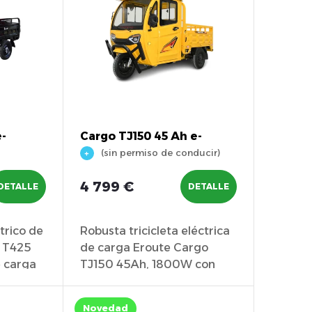
e-
Cargo TJ150 45 Ah e-
Triciclo
(sin permiso de conducir)
4 799 €
DETALLE
DETALLE
ctrico de
Robusta tricicleta eléctrica
o T425
de carga Eroute Cargo
e carga
TJ150 45Ah, 1800W con
una autonomía...
Novedad