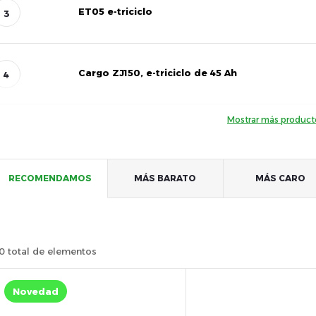
ET05 e-triciclo
Cargo ZJ150, e-triciclo de 45 Ah
Mostrar más produc
C
RECOMENDAMOS
MÁS BARATO
MÁS CARO
l
a
0
total de elementos
s
L
Novedad