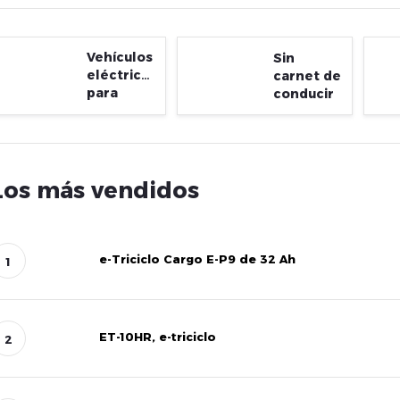
Vehículos
Sin
eléctricos
carnet de
para
conducir
personas
mayores
Los más vendidos
e-Triciclo Cargo E-P9 de 32 Ah
ET-10HR, e-triciclo