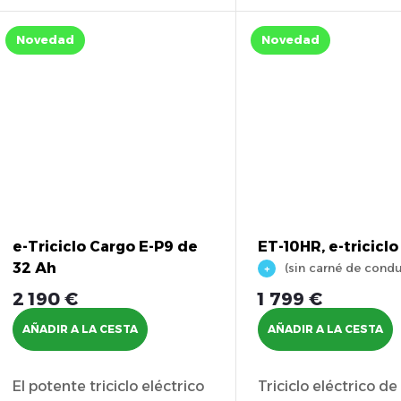
o
Sin...
hasta...
s
Novedad
Novedad
e-Triciclo Cargo E-P9 de
ET-10HR, e-triciclo
32 Ah
(sin carné de condu
2 190 €
1 799 €
AÑADIR A LA CESTA
AÑADIR A LA CESTA
El potente triciclo eléctrico
Triciclo eléctrico de