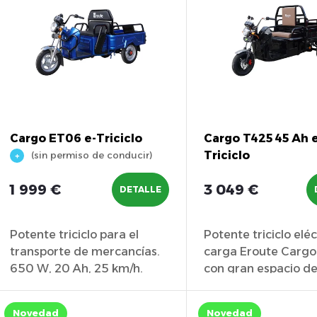
f
s
t
c
a
a
d
Cargo ET06 e-Triciclo
Cargo T425 45 Ah 
Triciclo
(sin permiso de conducir)
c
e
1 999 €
3 049 €
DETALLE
p
Potente triciclo para el
Potente triciclo elé
ó
r
transporte de mercancías.
carga Eroute Carg
650 W, 20 Ah, 25 km/h.
con gran espacio d
n
o
Seguro,...
y...
Novedad
Novedad