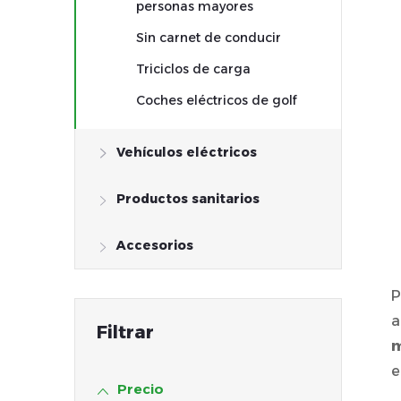
personas mayores
r
Sin carnet de conducir
a
Triciclos de carga
l
Coches eléctricos de golf
a
Vehículos eléctricos
t
Productos sanitarios
e
Accesorios
r
P
a
a
m
l
e
Precio