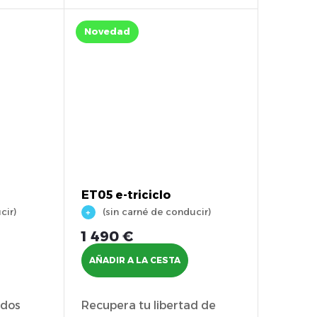
capacidad...
Novedad
ET05 e-triciclo
cir)
(sin carné de conducir)
1 490 €
AÑADIR A LA CESTA
 dos
Recupera tu libertad de