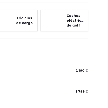
Coches
Triciclos
eléctricos
de carga
de golf
2 190 €
1 799 €