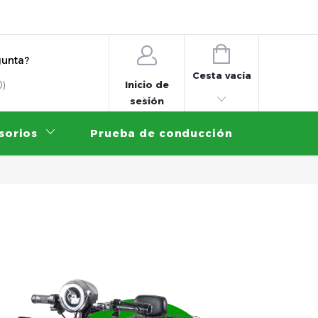
es
Cómo comprar
Servicio de garantía
Prueba de co
CESTA
gunta?
DE
Cesta vacía
Inicio de
0)
LA
sesión
COMPRA
sorios
Prueba de conducción
Contrib