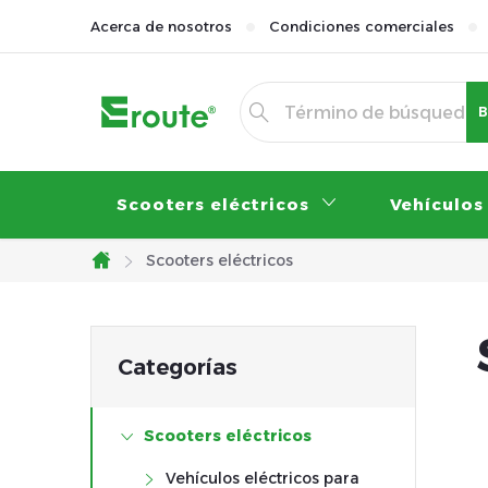
Ir
Acerca de nosotros
Condiciones comerciales
al
contenido
B
Scooters eléctricos
Vehículos
Scooters eléctricos
Inicio
B
Saltar
Categorías
categorías
a
Scooters eléctricos
r
Vehículos eléctricos para