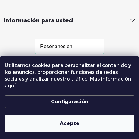
Información para usted
Utilizamos cookies para personalizar el contenido y
MÉTODOS DE PAGO ACEPTADOS
los anuncios, proporcionar funciones de redes
sociales y analizar nuestro tráfico. Más información
aquí
.
Más sobre pago a plazos con Klarna
Configuración
© 2008 – 2026
Eroute.es
. Todos los derechos reservados.
Acepte
Creado por Shoptet Premium
Creado por Systedo Marketing