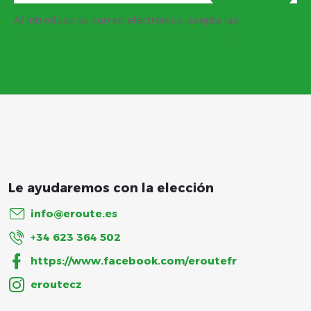
e
Al introducir su correo electrónico, acepta las
d
condiciones de protección de datos personales
e
p
á
g
i
info
@
eroute.es
n
+34 623 364 502
https://www.facebook.com/eroutefr
a
eroutecz