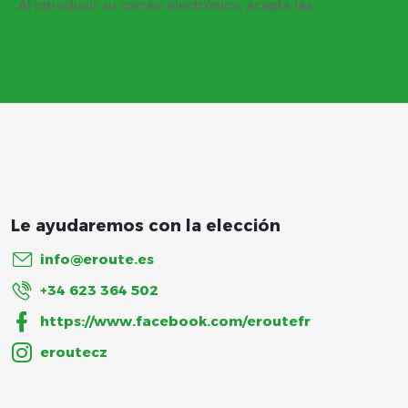
Al introducir su correo electrónico, acepta las
d
condiciones de protección de datos personales
e
p
á
g
i
info
@
eroute.es
n
+34 623 364 502
https://www.facebook.com/eroutefr
a
eroutecz