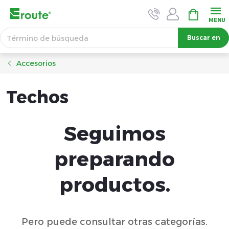
Ir
CESTA
DE
al
LA
contenido
Buscar en
COMPRA
Accesorios
Techos
Seguimos
preparando
productos.
Pero puede consultar otras categorías.