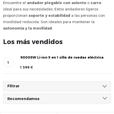
Encuentre el
andador plegable
con asiento
o
carro
ideal para sus necesidades. Estos andadores ligeros
proporcionan
soporte y estabilidad
a las personas con
movilidad reducida. Son ideales para mantener la
autonomía y la movilidad
.
Los más vendidos
9000SW Li-ion 5 en 1 silla de ruedas eléctrica
1 399 €
Filtrar
C
Recomendamos
l
Más barato