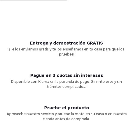
o
sus 5 funciones. La
ó
Eroute...
C
d
n
o
u
d
n
Entrega y demostración GRATIS
c
¡Te los enviamos gratis y te los enseñamos en tu casa para que los
t
e
pruebes!
t
r
p
o
o
Pague en 3 cuotas sin intereses
Disponible con Klarna en la pasarela de pago. Sin intereses y sin
r
l
trámites complicados.
s
o
e
Pruebe el producto
s
d
Aproveche nuestro servicio y pruebe la moto en su casa o en nuestra
tienda antes de comprarla.
d
u