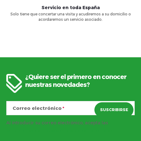
e
Servicio en toda España
c
l
Solo tiene que concertar una visita y acudiremos a su domicilio o
acordaremos un servicio asociado.
t
i
s
o
t
s
a
¿Quiere ser el primero en conocer
d
P
nuestras novedades?
o
i
Correo electrónico
SUSCRIBIRSE
e
Al introducir su correo electrónico, acepta las
d
condiciones de protección de datos personales