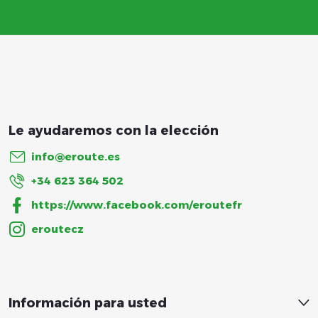
e
p
á
g
i
info
@
eroute.es
n
+34 623 364 502
https://www.facebook.com/eroutefr
a
eroutecz
Información para usted