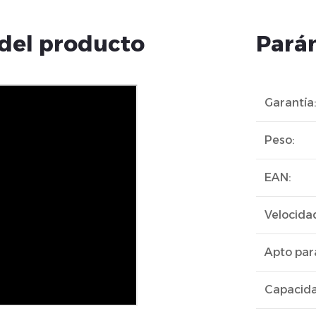
 del producto
Pará
Garantía
Peso
:
EAN
:
Velocid
Apto par
Capacida