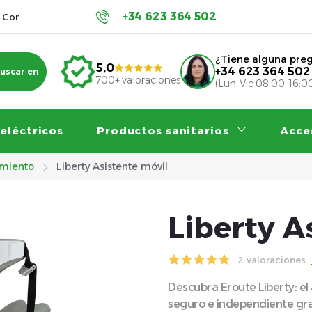
+34 623 364 502
Condiciones de protección de datos personales
Contribucion
¿Tiene alguna pre
5,0
+34 623 364 502
uscar en
700+ valoraciones
(Lun-Vie 08:00-16:0
 eléctricos
Productos sanitarios
Acce
imiento
Liberty Asistente móvil
Liberty A
2 valoraciones
Descubra Eroute Liberty: el
seguro e independiente grac