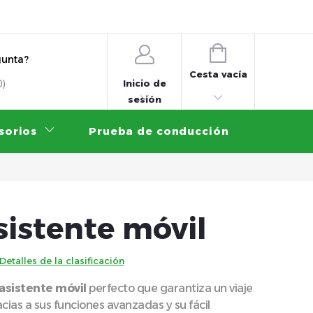
es
Cómo comprar
Servicio de garantía
Prueba de co
CESTA
gunta?
DE
Cesta vacía
Inicio de
0)
LA
sesión
COMPRA
sorios
Prueba de conducción
Contrib
sistente móvil
Detalles de la clasificación
asistente móvil
perfecto que garantiza un viaje
ias a sus funciones avanzadas y su fácil