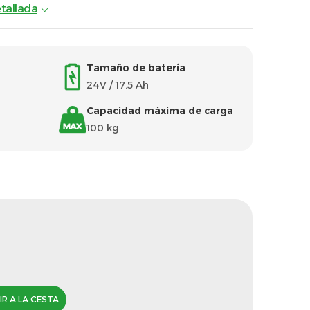
tallada
Tamaño de batería
24V / 17.5 Ah
Capacidad máxima de carga
100 kg
Precio
de
la
medida:
R A LA CESTA