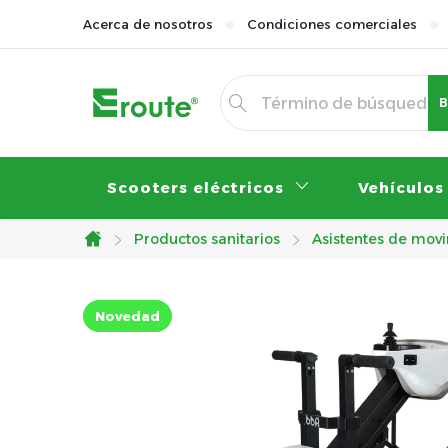
Ir
Acerca de nosotros
Condiciones comerciales
al
contenido
B
Scooters eléctricos
Vehículos
Productos sanitarios
Asistentes de mov
Inicio
Novedad