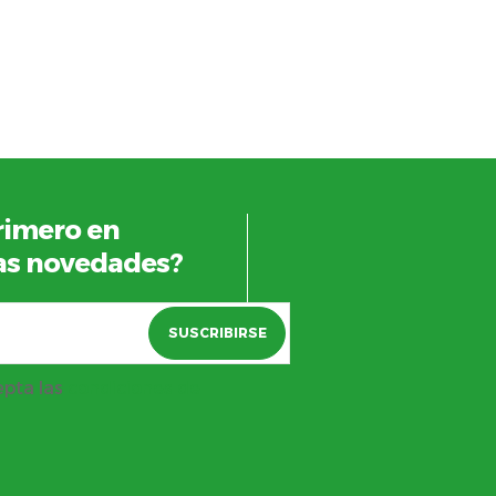
primero en
as novedades?
SUSCRIBIRSE
epta las
condiciones de