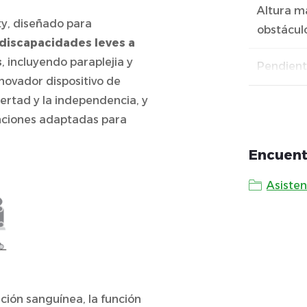
Altura m
ty, diseñado para
obstácul
discapacidades leves a
s
, incluyendo paraplejia y
Pendien
nnovador dispositivo de
bertad y la independencia, y
nciones adaptadas para
Encuent
Asiste
ación sanguínea, la función