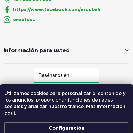
n
https://www.facebook.com/eroutefr
a
eroutecz
Información para usted
Utilizamos cookies para personalizar el contenido y
MÉTODOS DE PAGO ACEPTADOS
los anuncios, proporcionar funciones de redes
sociales y analizar nuestro tráfico. Más información
aquí
.
Más sobre pago a plazos con Klarna
Configuración