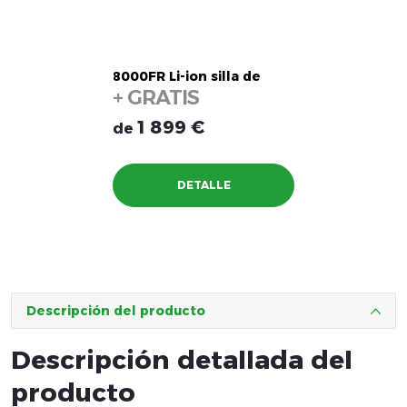
8000FR Li-ion silla de
+ GRATIS
ruedas eléctrica
(plegable y posicionable
reposacabezas
1 899 €
de
automáticamente)
DETALLE
Descripción del producto
Descripción detallada del
producto