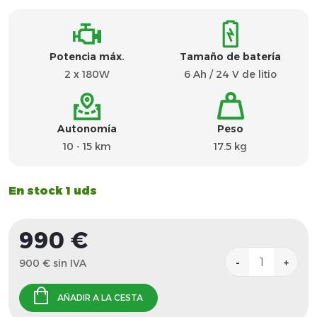
Potencia máx.
Tamaño de batería
2 x 180W
6 Ah / 24 V de litio
Autonomía
Peso
10 - 15 km
17.5 kg
En stock
1 uds
990 €
900 € sin IVA
Precio
de
AÑADIR A LA CESTA
la