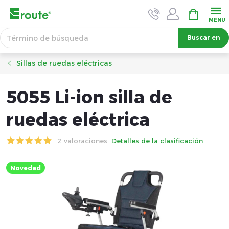
Ir
CESTA
DE
al
LA
contenido
Buscar en
COMPRA
Sillas de ruedas eléctricas
5055 Li-ion silla de
ruedas eléctrica
2 valoraciones
Detalles de la clasificación
Novedad